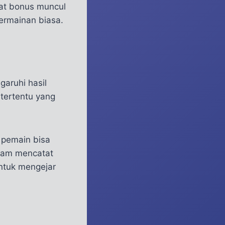
aat bonus muncul
ermainan biasa.
aruhi hasil
tertentu yang
 pemain bisa
alam mencatat
ntuk mengejar