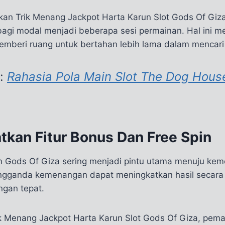
an Trik Menang Jackpot Harta Karun Slot Gods Of Giz
agi modal menjadi beberapa sesi permainan. Hal ini 
emberi ruang untuk bertahan lebih lama dalam mencari 
a:
Rahasia Pola Main Slot The Dog Hous
kan Fitur Bonus Dan Free Spin
m Gods Of Giza sering menjadi pintu utama menuju ke
ngganda kemenangan dapat meningkatkan hasil secara si
gan tepat.
ik Menang Jackpot Harta Karun Slot Gods Of Giza, pemai