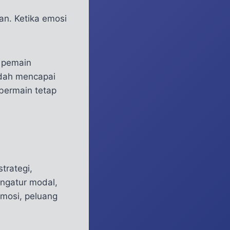
an. Ketika emosi
 pemain
udah mencapai
bermain tetap
trategi,
ngatur modal,
mosi, peluang