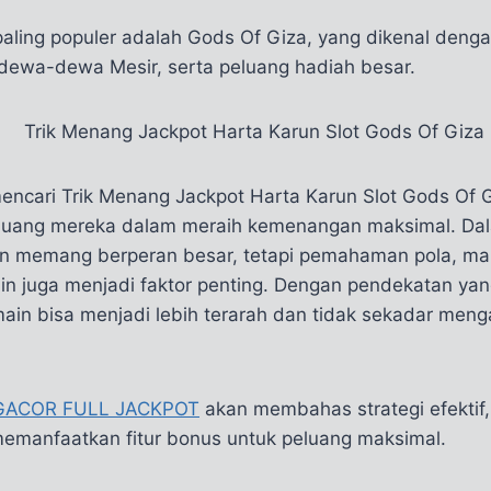
k
i
h
y
n
a
paling populer adalah Gods Of Giza, yang dikenal deng
p
e
r
 dewa-dewa Mesir, serta peluang hadiah besar.
e
e
ncari Trik Menang Jackpot Harta Karun Slot Gods Of G
luang mereka dalam meraih kemenangan maksimal. Da
an memang berperan besar, tetapi pemahaman pola, ma
n juga menjadi faktor penting. Dengan pendekatan yan
in bisa menjadi lebih terarah dan tidak sekadar meng
GACOR FULL JACKPOT
akan membahas strategi efektif,
memanfaatkan fitur bonus untuk peluang maksimal.