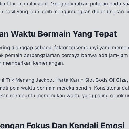
a fitur ini mulai aktif. Mengoptimalkan putaran pada s
 hasil yang jauh lebih menguntungkan dibandingkan p
n Waktu Bermain Yang Tepat
ring dianggap sebagai faktor tersembunyi yang memeng
ak pemain berpengalaman percaya bahwa ada jam-jam 
lam memberikan kemenangan.
 Trik Menang Jackpot Harta Karun Slot Gods Of Giza,
i pola waktu bermain mereka sendiri. Konsistensi d
 akan membantu menemukan waktu yang paling cocok u
engan Fokus Dan Kendali Emosi