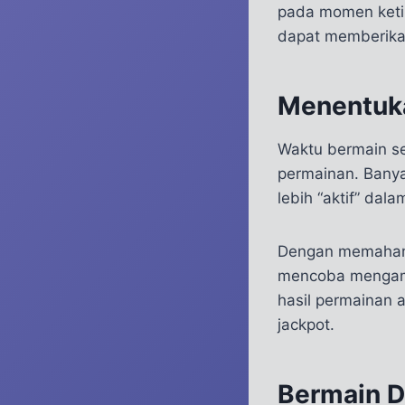
pada momen ketik
dapat memberikan
Menentuka
Waktu bermain se
permainan. Bany
lebih “aktif” da
Dengan memahami
mencoba mengamat
hasil permainan
jackpot.
Bermain D