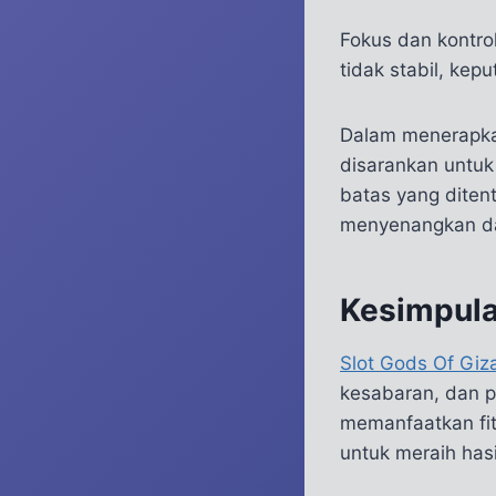
Fokus dan kontro
tidak stabil, kepu
Dalam menerapkan
disarankan untuk
batas yang dite
menyenangkan da
Kesimpul
Slot Gods Of Giz
kesabaran, dan p
memanfaatkan fit
untuk meraih hasi