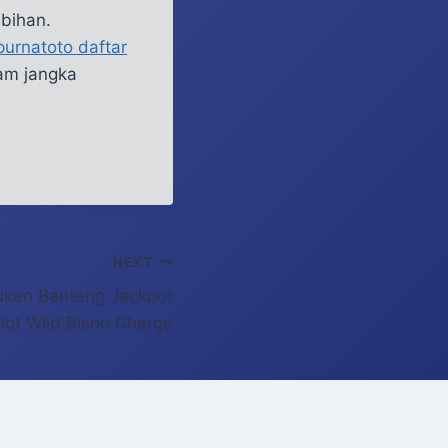
ebihan.
purnatoto daftar
lam jangka
NEXT
ukan Banteng Jackpot
lot Wild Bison Charge