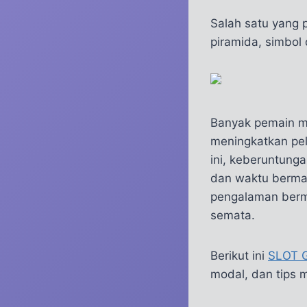
h
a
e
e
a
c
s
l
Salah satu yang 
t
e
s
e
piramida, simbol
s
b
e
g
A
o
n
r
p
o
g
a
p
k
e
m
r
Banyak pemain me
meningkatkan pe
ini, keberuntung
dan waktu bermai
pengalaman berma
semata.
Berikut ini
SLOT 
modal, dan tips 