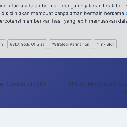
unci utama adalah bermain dengan bijak dan tidak berl
 disiplin akan membuat pengalaman bermain bersama
 berpotensi memberikan hasil yang lebih memuaskan da
un
#
Slot Gods Of Giza
#
Strategi Permainan
#
Trik Slot
ba Kemenangan Slot
Strategi Menghadapi Am
S