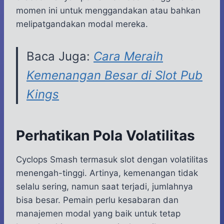
momen ini untuk menggandakan atau bahkan
melipatgandakan modal mereka.
Baca Juga:
Cara Meraih
Kemenangan Besar di Slot Pub
Kings
Perhatikan Pola Volatilitas
Cyclops Smash termasuk slot dengan volatilitas
menengah-tinggi. Artinya, kemenangan tidak
selalu sering, namun saat terjadi, jumlahnya
bisa besar. Pemain perlu kesabaran dan
manajemen modal yang baik untuk tetap