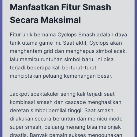
Manfaatkan Fitur Smash
Secara Maksimal
Fitur unik bernama Cyclops Smash adalah daya
tarik utama game ini. Saat aktif, Cyclops akan
menghantam grid dan menghapus simbol acak,
lalu memicu runtuhan simbol baru. Ini bisa
terjadi beberapa kali berturut-turut,
menciptakan peluang kemenangan besar.
Jackpot spektakuler sering kali terjadi saat
kombinasi smash dan cascade menghasilkan
deretan simbol bernilai tinggi. Saat smash
dilakukan secara beruntun dan memicu mode
super smash, peluang menang bisa melonjak
drastis. Banyak pemain sukses menggunakan