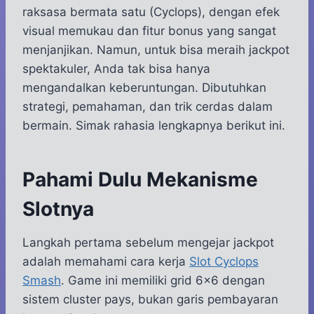
raksasa bermata satu (Cyclops), dengan efek
visual memukau dan fitur bonus yang sangat
menjanjikan. Namun, untuk bisa meraih jackpot
spektakuler, Anda tak bisa hanya
mengandalkan keberuntungan. Dibutuhkan
strategi, pemahaman, dan trik cerdas dalam
bermain. Simak rahasia lengkapnya berikut ini.
Pahami Dulu Mekanisme
Slotnya
Langkah pertama sebelum mengejar jackpot
adalah memahami cara kerja
Slot Cyclops
Smash
. Game ini memiliki grid 6×6 dengan
sistem cluster pays, bukan garis pembayaran