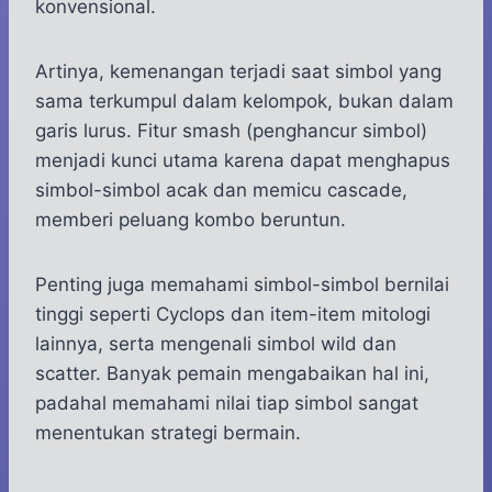
konvensional.
Artinya, kemenangan terjadi saat simbol yang
sama terkumpul dalam kelompok, bukan dalam
garis lurus. Fitur smash (penghancur simbol)
menjadi kunci utama karena dapat menghapus
simbol-simbol acak dan memicu cascade,
memberi peluang kombo beruntun.
Penting juga memahami simbol-simbol bernilai
tinggi seperti Cyclops dan item-item mitologi
lainnya, serta mengenali simbol wild dan
scatter. Banyak pemain mengabaikan hal ini,
padahal memahami nilai tiap simbol sangat
menentukan strategi bermain.