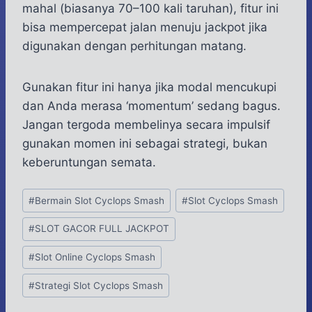
mahal (biasanya 70–100 kali taruhan), fitur ini
bisa mempercepat jalan menuju jackpot jika
digunakan dengan perhitungan matang.
Gunakan fitur ini hanya jika modal mencukupi
dan Anda merasa ‘momentum’ sedang bagus.
Jangan tergoda membelinya secara impulsif
gunakan momen ini sebagai strategi, bukan
keberuntungan semata.
Post
#
Bermain Slot Cyclops Smash
#
Slot Cyclops Smash
Tags:
#
SLOT GACOR FULL JACKPOT
#
Slot Online Cyclops Smash
#
Strategi Slot Cyclops Smash