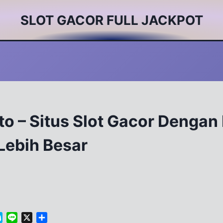
SLOT GACOR FULL JACKPOT
o – Situs Slot Gacor Dengan
ebih Besar
S
L
X
S