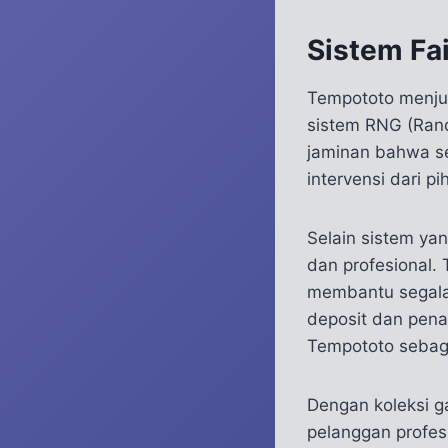
Sistem Fa
Tempototo menjunj
sistem RNG (Rand
jaminan bahwa s
intervensi dari p
Selain sistem ya
dan profesional.
membantu segala 
deposit dan pena
Tempototo sebaga
Dengan koleksi g
pelanggan profes