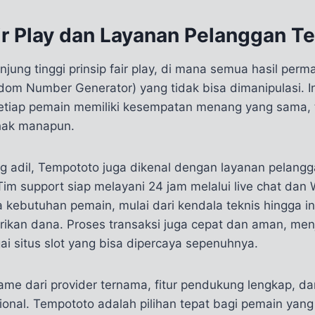
ir Play dan Layanan Pelanggan T
ung tinggi prinsip fair play, di mana semua hasil perma
om Number Generator) yang tidak bisa dimanipulasi. 
etiap pemain memiliki kesempatan menang yang sama,
ihak manapun.
ng adil, Tempototo juga dikenal dengan layanan pelang
 Tim support siap melayani 24 jam melalui live chat da
kebutuhan pemain, mulai dari kendala teknis hingga in
rikan dana. Proses transaksi juga cepat dan aman, men
i situs slot yang bisa dipercaya sepenuhnya.
ame dari provider ternama, fitur pendukung lengkap, d
ional. Tempototo adalah pilihan tepat bagi pemain yan