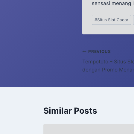
sensasi menang le
Post
#
Situs Slot Gacor
Tags:
Post
PREVIOUS
Tempototo – Situs Slo
navigation
dengan Promo Menar
Similar Posts