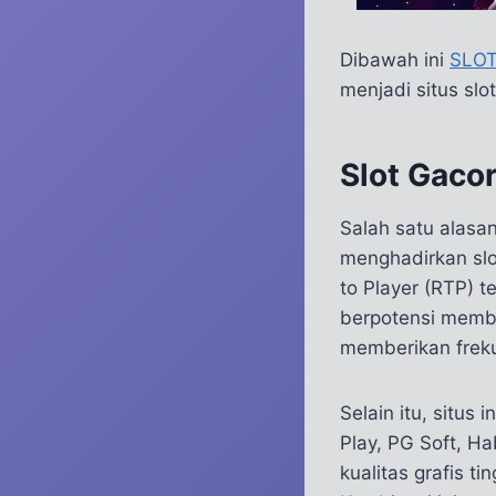
Dibawah ini
SLOT
menjadi situs slo
Slot Gaco
Salah satu alasa
menghadirkan slo
to Player (RTP) 
berpotensi memb
memberikan freku
Selain itu, situs
Play, PG Soft, H
kualitas grafis ti