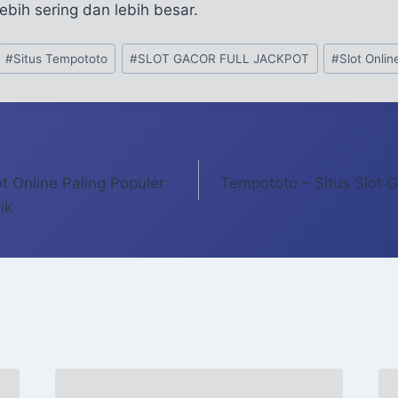
bih sering dan lebih besar.
#
Situs Tempototo
#
SLOT GACOR FULL JACKPOT
#
Slot Onlin
t Online Paling Populer
Tempototo – Situs Slot 
ik