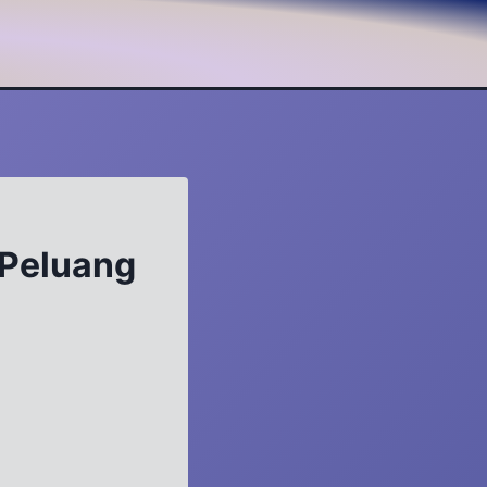
 Peluang