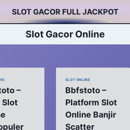
SLOT GACOR FULL JACKPOT
Slot Gacor Online
NE
SLOT ONLINE
toto –
Bbfstoto –
 Slot
Platform Slot
ne
Online Banjir
opuler
Scatter