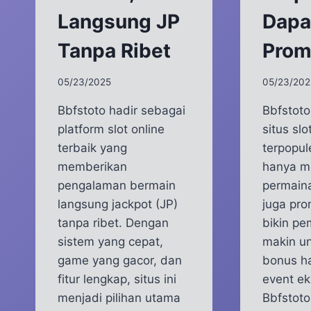
Langsung JP
Dapa
Tanpa Ribet
Prom
05/23/2025
05/23/202
Bbfstoto hadir sebagai
Bbfstoto
platform slot online
situs slo
terbaik yang
terpopul
memberikan
hanya m
pengalaman bermain
permaina
langsung jackpot (JP)
juga pr
tanpa ribet. Dengan
bikin pe
sistem yang cepat,
makin un
game yang gacor, dan
bonus ha
fitur lengkap, situs ini
event eks
menjadi pilihan utama
Bbfstoto