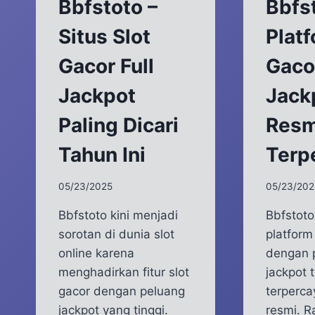
Bbfstoto –
Bbfs
RIBET
Situs Slot
Platf
Gacor Full
Gacor
Jackpot
Jack
Paling Dicari
Resm
Tahun Ini
Terp
05/23/2025
05/23/202
Bbfstoto kini menjadi
Bbfstoto
sorotan di dunia slot
platform
online karena
dengan 
menghadirkan fitur slot
jackpot 
gacor dengan peluang
terperca
jackpot yang tinggi.
resmi. R