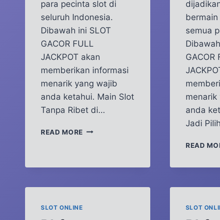
para pecinta slot di
dijadika
seluruh Indonesia.
bermain 
Dibawah ini SLOT
semua pe
GACOR FULL
Dibawah
JACKPOT akan
GACOR 
memberikan informasi
JACKPO
menarik yang wajib
memberi
anda ketahui. Main Slot
menarik 
Tanpa Ribet di…
anda ket
Jadi Pil
BBFSTOTO
READ MORE
–
READ MO
PLATFORM
SLOT
ONLINE
TERBAIK,
LANGSUNG
JP
SLOT ONLINE
SLOT ONLI
TANPA