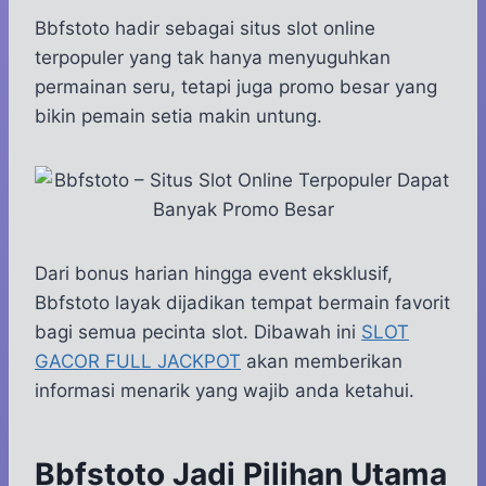
h
a
e
e
k
i
h
a
c
s
l
y
n
a
Bbfstoto hadir sebagai situs slot online
t
e
s
e
p
e
r
terpopuler yang tak hanya menyuguhkan
s
b
e
g
e
e
permainan seru, tetapi juga promo besar yang
A
o
n
r
bikin pemain setia makin untung.
p
o
g
a
p
k
e
m
r
Dari bonus harian hingga event eksklusif,
Bbfstoto layak dijadikan tempat bermain favorit
bagi semua pecinta slot. Dibawah ini
SLOT
GACOR FULL JACKPOT
akan memberikan
informasi menarik yang wajib anda ketahui.
Bbfstoto Jadi Pilihan Utama