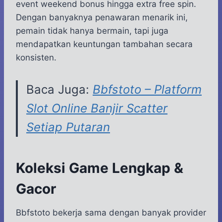
event weekend bonus hingga extra free spin.
Dengan banyaknya penawaran menarik ini,
pemain tidak hanya bermain, tapi juga
mendapatkan keuntungan tambahan secara
konsisten.
Baca Juga:
Bbfstoto – Platform
Slot Online Banjir Scatter
Setiap Putaran
Koleksi Game Lengkap &
Gacor
Bbfstoto bekerja sama dengan banyak provider