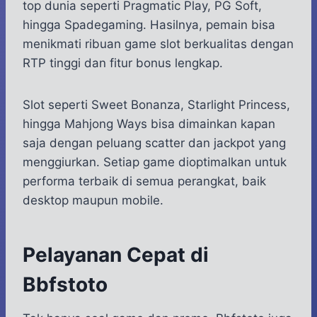
top dunia seperti Pragmatic Play, PG Soft,
hingga Spadegaming. Hasilnya, pemain bisa
menikmati ribuan game slot berkualitas dengan
RTP tinggi dan fitur bonus lengkap.
Slot seperti Sweet Bonanza, Starlight Princess,
hingga Mahjong Ways bisa dimainkan kapan
saja dengan peluang scatter dan jackpot yang
menggiurkan. Setiap game dioptimalkan untuk
performa terbaik di semua perangkat, baik
desktop maupun mobile.
Pelayanan Cepat di
Bbfstoto