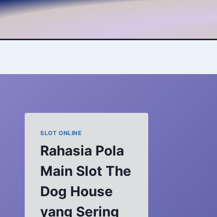
Skip
to
content
SLOT ONLINE
Rahasia Pola
Main Slot The
Dog House
yang Sering