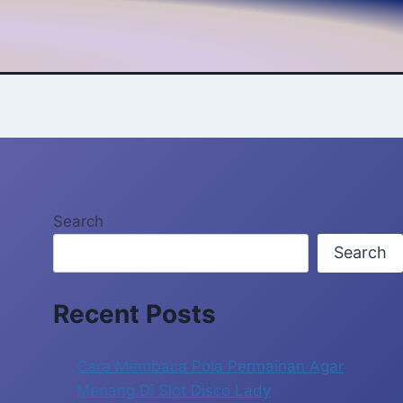
Search
Search
Recent Posts
Cara Membaca Pola Permainan Agar
Menang Di Slot Disco Lady