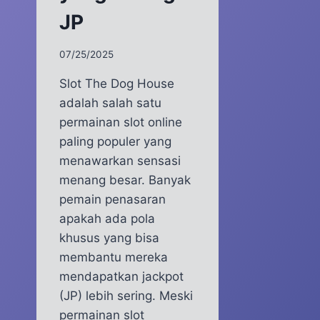
JP
07/25/2025
Slot The Dog House
adalah salah satu
permainan slot online
paling populer yang
menawarkan sensasi
menang besar. Banyak
pemain penasaran
apakah ada pola
khusus yang bisa
membantu mereka
mendapatkan jackpot
(JP) lebih sering. Meski
permainan slot