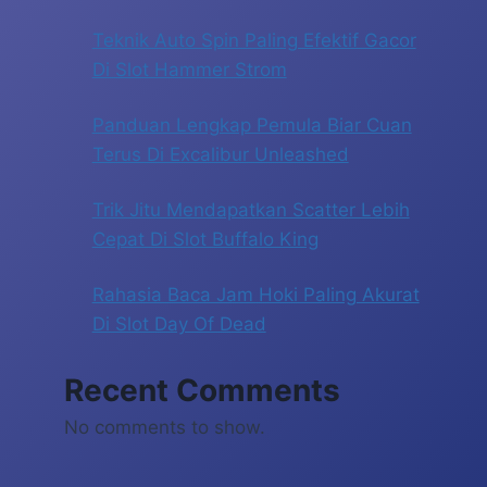
Teknik Auto Spin Paling Efektif Gacor
Di Slot Hammer Strom
Panduan Lengkap Pemula Biar Cuan
Terus Di Excalibur Unleashed
Trik Jitu Mendapatkan Scatter Lebih
Cepat Di Slot Buffalo King
Rahasia Baca Jam Hoki Paling Akurat
Di Slot Day Of Dead
Recent Comments
No comments to show.