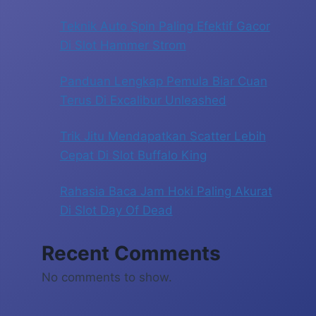
Teknik Auto Spin Paling Efektif Gacor
Di Slot Hammer Strom
Panduan Lengkap Pemula Biar Cuan
Terus Di Excalibur Unleashed
Trik Jitu Mendapatkan Scatter Lebih
Cepat Di Slot Buffalo King
Rahasia Baca Jam Hoki Paling Akurat
Di Slot Day Of Dead
Recent Comments
No comments to show.