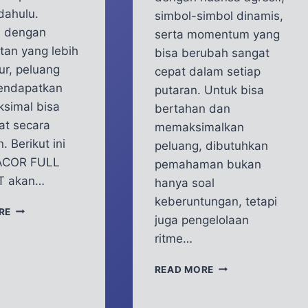
 dahulu.
simbol-simbol dinamis,
, dengan
serta momentum yang
an yang lebih
bisa berubah sangat
tur, peluang
cepat dalam setiap
endapatkan
putaran. Untuk bisa
ksimal bisa
bertahan dan
at secara
memaksimalkan
n. Berikut ini
peluang, dibutuhkan
ACOR FULL
pemahaman bukan
T akan…
hanya soal
keberuntungan, tetapi
PANDUAN
RE
juga pengelolaan
MERAMPOK
KEMENANGAN
ritme…
BESAR
DI
STRATEGI
READ MORE
SLOT
MENGHADAPI
ROBBER
AMUKAN