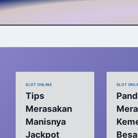
Skip
to
content
SLOT ONLINE
SLOT ONLI
Tips
Pand
Merasakan
Mer
Manisnya
Kem
Jackpot
Besar