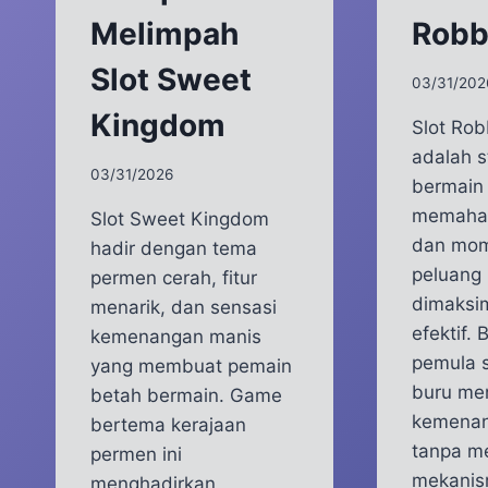
Melimpah
Robb
Slot Sweet
03/31/202
Kingdom
Slot Rob
adalah s
03/31/2026
bermain
memahami
Slot Sweet Kingdom
dan mom
hadir dengan tema
peluang
permen cerah, fitur
dimaksi
menarik, dan sensasi
efektif.
kemenangan manis
pemula s
yang membuat pemain
buru me
betah bermain. Game
kemenan
bertema kerajaan
tanpa m
permen ini
mekanis
menghadirkan