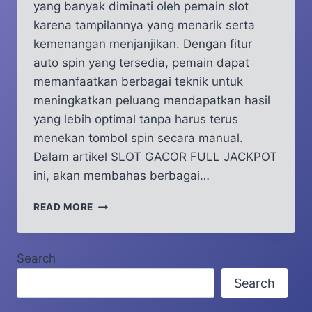
yang banyak diminati oleh pemain slot
karena tampilannya yang menarik serta
kemenangan menjanjikan. Dengan fitur
auto spin yang tersedia, pemain dapat
memanfaatkan berbagai teknik untuk
meningkatkan peluang mendapatkan hasil
yang lebih optimal tanpa harus terus
menekan tombol spin secara manual.
Dalam artikel SLOT GACOR FULL JACKPOT
ini, akan membahas berbagai…
TEKNIK
READ MORE
AUTO
SPIN
PALING
Search
EFEKTIF
GACOR
Search
DI
SLOT