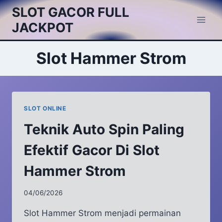
Skip
SLOT GACOR FULL
to
JACKPOT
content
Slot Hammer Strom
SLOT ONLINE
Teknik Auto Spin Paling
Efektif Gacor Di Slot
Hammer Strom
04/06/2026
Slot Hammer Strom menjadi permainan