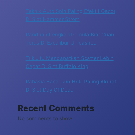
Teknik Auto Spin Paling Efektif Gacor
Di Slot Hammer Strom
Panduan Lengkap Pemula Biar Cuan
Terus Di Excalibur Unleashed
Trik Jitu Mendapatkan Scatter Lebih
Cepat Di Slot Buffalo King
Rahasia Baca Jam Hoki Paling Akurat
Di Slot Day Of Dead
Recent Comments
No comments to show.