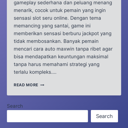
gameplay sederhana dan peluang menang
menarik, cocok untuk pemain yang ingin
sensasi slot seru online. Dengan tema
memancing yang santai, game ini
memberikan sensasi berburu jackpot yang
tidak membosankan. Banyak pemain
mencari cara auto maxwin tanpa ribet agar
bisa mendapatkan keuntungan maksimal
tanpa harus memahami strategi yang
terlalu kompleks….
CARA
READ MORE
AUTO
MAXWIN
TANPA
Search
RIBET
DI
Search
SLOT
BIG