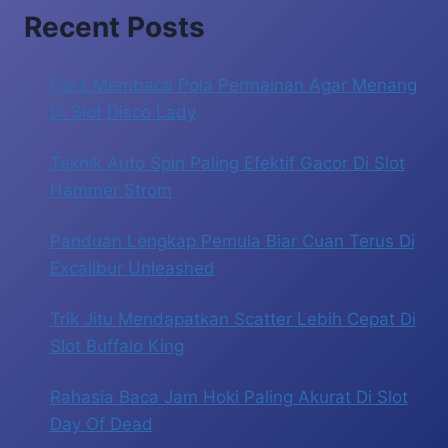
BASS
Recent Posts
BONANZA
Cara Membaca Pola Permainan Agar Menang
Di Slot Disco Lady
Teknik Auto Spin Paling Efektif Gacor Di Slot
Hammer Strom
Panduan Lengkap Pemula Biar Cuan Terus Di
Excalibur Unleashed
Trik Jitu Mendapatkan Scatter Lebih Cepat Di
Slot Buffalo King
Rahasia Baca Jam Hoki Paling Akurat Di Slot
Day Of Dead