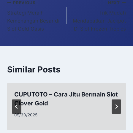
Post
PREVIOUS
NEXT
Strategi Meraih
Trik Mudah
navigation
Kemenangan Besar di
Mendapatkan Jackpot
Slot Gold Oasis
Di Slot Frozen Tropics
Similar Posts
CUPUTOTO – Cara Jitu Bermain Slot
Clover Gold
05/30/2025