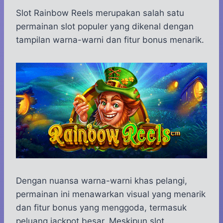
h
a
e
e
k
i
h
a
c
s
l
y
n
a
Slot Rainbow Reels merupakan salah satu
t
e
s
e
p
e
r
permainan slot populer yang dikenal dengan
s
b
e
g
e
e
tampilan warna-warni dan fitur bonus menarik.
A
o
n
r
p
o
g
a
p
k
e
m
r
Dengan nuansa warna-warni khas pelangi,
permainan ini menawarkan visual yang menarik
dan fitur bonus yang menggoda, termasuk
peluang jackpot besar. Meskipun slot