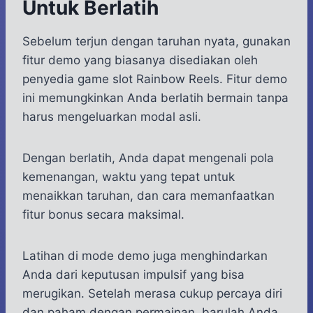
Untuk Berlatih
Sebelum terjun dengan taruhan nyata, gunakan
fitur demo yang biasanya disediakan oleh
penyedia game slot Rainbow Reels. Fitur demo
ini memungkinkan Anda berlatih bermain tanpa
harus mengeluarkan modal asli.
Dengan berlatih, Anda dapat mengenali pola
kemenangan, waktu yang tepat untuk
menaikkan taruhan, dan cara memanfaatkan
fitur bonus secara maksimal.
Latihan di mode demo juga menghindarkan
Anda dari keputusan impulsif yang bisa
merugikan. Setelah merasa cukup percaya diri
dan paham dengan permainan, barulah Anda