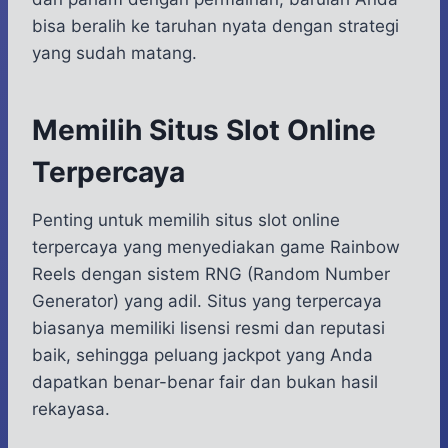
bisa beralih ke taruhan nyata dengan strategi
yang sudah matang.
Memilih Situs Slot Online
Terpercaya
Penting untuk memilih situs slot online
terpercaya yang menyediakan game Rainbow
Reels dengan sistem RNG (Random Number
Generator) yang adil. Situs yang terpercaya
biasanya memiliki lisensi resmi dan reputasi
baik, sehingga peluang jackpot yang Anda
dapatkan benar-benar fair dan bukan hasil
rekayasa.