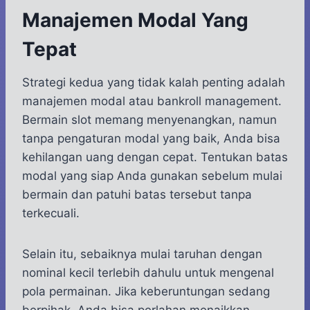
Manajemen Modal Yang
Tepat
Strategi kedua yang tidak kalah penting adalah
manajemen modal atau bankroll management.
Bermain slot memang menyenangkan, namun
tanpa pengaturan modal yang baik, Anda bisa
kehilangan uang dengan cepat. Tentukan batas
modal yang siap Anda gunakan sebelum mulai
bermain dan patuhi batas tersebut tanpa
terkecuali.
Selain itu, sebaiknya mulai taruhan dengan
nominal kecil terlebih dahulu untuk mengenal
pola permainan. Jika keberuntungan sedang