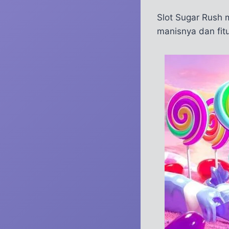
h
a
e
e
a
c
s
l
Slot Sugar Rush 
t
e
s
e
manisnya dan fit
s
b
e
g
A
o
n
r
p
o
g
a
p
k
e
m
r