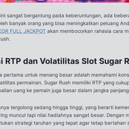
ini sangat bergantung pada keberuntungan, ada beber
 oleh banyak orang yang bisa meningkatkan peluang An
COR FULL JACKPOT
akan membocorkan rahasia cara m
Rush.
RTP dan Volatilitas Slot Sugar 
sia pertama untuk menang besar adalah memahami kons
latilitas permainan. Sugar Rush memiliki RTP yang cukup 
lian uang ke pemain juga besar dalam jangka panjang
asnya tergolong sedang hingga tinggi, yang berarti kem
ing muncul tapi nilai hadiahnya sangat besar. Dengan m
ukan strategi taruhan yang tepat agar tetap bertahan