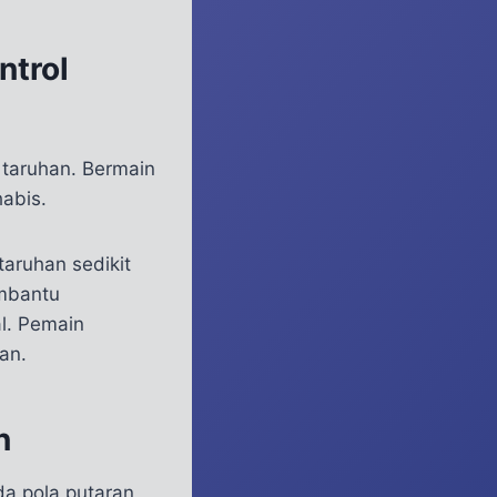
ntrol
 taruhan. Bermain
abis.
taruhan sedikit
embantu
l. Pemain
an.
n
a pola putaran