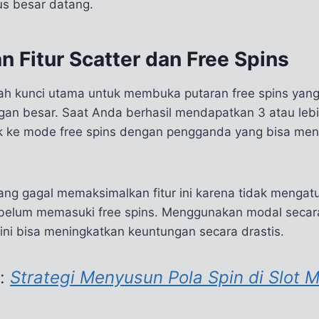
s besar datang.
 Fitur Scatter dan Free Spins
alah kunci utama untuk membuka putaran free spins ya
an besar. Saat Anda berhasil mendapatkan 3 atau lebih
 ke mode free spins dengan pengganda yang bisa men
ng gagal memaksimalkan fitur ini karena tidak mengatu
elum memasuki free spins. Menggunakan modal secara 
ni bisa meningkatkan keuntungan secara drastis.
a:
Strategi Menyusun Pola Spin di Slot 