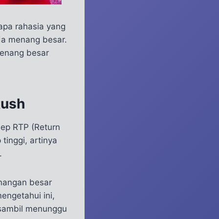
apa rahasia yang
da menang besar.
enang besar
Rush
ep RTP (Return
tinggi, artinya
.
enangan besar
engetahui ini,
 sambil menunggu