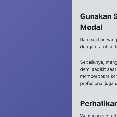
Gunakan S
Modal
Rahasia lain yang
dengan taruhan k
Sebaliknya, meng
demi sedikit sa
memperbesar kem
profesional juga
Perhatika
Walaupun slot ad