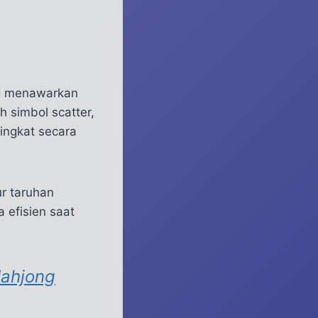
ng menawarkan
 simbol scatter,
ingkat secara
r taruhan
efisien saat
Mahjong