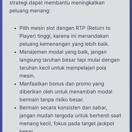
strategi dapat membantu meningkatkan
peluang menang:
Pilih mesin slot dengan RTP (Return to
Player) tinggi, karena ini menandakan
peluang kemenangan yang lebih baik.
Manajemen modal yang baik, jangan
langsung taruhan besar tapi mulai dengan
taruhan kecil untuk mempelajari pola
mesin.
Manfaatkan bonus dan promo yang
diberikan oleh untuk menambah modal
bermain tanpa risiko besar.
Bermain secara konsisten dan sabar,
jangan mudah tergoda untuk berhenti saat
menang kecil, fokus pada target jackpot
besar.