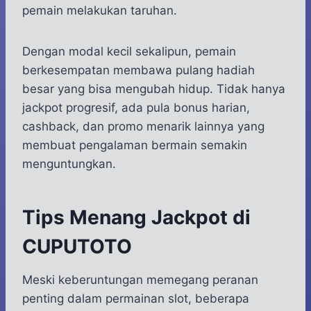
pemain melakukan taruhan.
Dengan modal kecil sekalipun, pemain
berkesempatan membawa pulang hadiah
besar yang bisa mengubah hidup. Tidak hanya
jackpot progresif, ada pula bonus harian,
cashback, dan promo menarik lainnya yang
membuat pengalaman bermain semakin
menguntungkan.
Tips Menang Jackpot di
CUPUTOTO
Meski keberuntungan memegang peranan
penting dalam permainan slot, beberapa