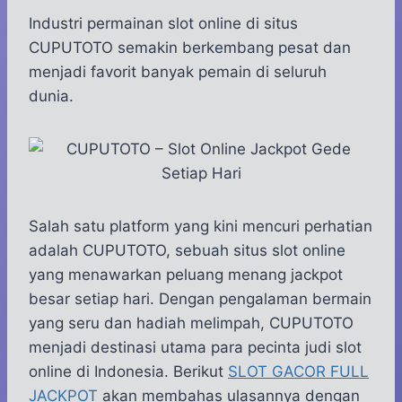
h
a
e
e
k
i
h
a
c
s
l
y
n
a
Industri permainan slot online di situs
t
e
s
e
p
e
r
CUPUTOTO semakin berkembang pesat dan
s
b
e
g
e
e
menjadi favorit banyak pemain di seluruh
A
o
n
r
dunia.
p
o
g
a
p
k
e
m
r
Salah satu platform yang kini mencuri perhatian
adalah CUPUTOTO, sebuah situs slot online
yang menawarkan peluang menang jackpot
besar setiap hari. Dengan pengalaman bermain
yang seru dan hadiah melimpah, CUPUTOTO
menjadi destinasi utama para pecinta judi slot
online di Indonesia. Berikut
SLOT GACOR FULL
JACKPOT
akan membahas ulasannya dengan