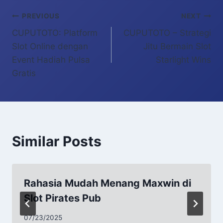
Post
PREVIOUS
NEXT
CUPUTOTO: Platform
CUPUTOTO – Strategi
navigation
Slot Online dengan
Jitu Bermain Slot
Event Hadiah Pulsa
Starlight Wins
Gratis
Similar Posts
Rahasia Mudah Menang Maxwin di
Slot Pirates Pub
07/23/2025